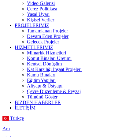
Video Galerisi
Çerez Politikası
Yasal Uyarı
Kişisel Veriler
PROJELERİMİZ
Tamamlanan Projeler
Devam Eden Projeler
Gelecek Projeler
HİZMETLERİMİZ
Mimarlık Hizmetleri
Konut Binaları Üretimi
Kentsel Dönüşüm
Kat Karşılığı İnşaat Projeleri
Kamu Binaları
Eğitim Yapıları
Altyapı & Üstyapı
Çevre Düzenleme & Peyzaj
Tümünü Göster
BİZDEN HABERLER
İLETİŞİM
Türkçe
Ara