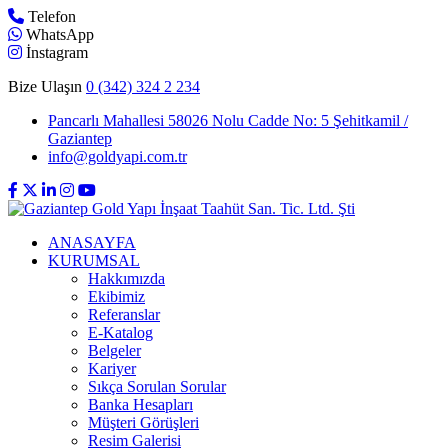
Telefon
WhatsApp
İnstagram
Bize Ulaşın
0 (342) 324 2 234
Pancarlı Mahallesi 58026 Nolu Cadde No: 5 Şehitkamil /
Gaziantep
info@goldyapi.com.tr
ANASAYFA
KURUMSAL
Hakkımızda
Ekibimiz
Referanslar
E-Katalog
Belgeler
Kariyer
Sıkça Sorulan Sorular
Banka Hesapları
Müşteri Görüşleri
Resim Galerisi