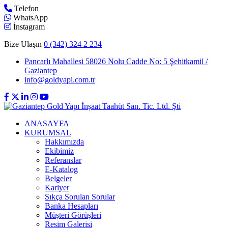
Telefon
WhatsApp
İnstagram
Bize Ulaşın
0 (342) 324 2 234
Pancarlı Mahallesi 58026 Nolu Cadde No: 5 Şehitkamil /
Gaziantep
info@goldyapi.com.tr
ANASAYFA
KURUMSAL
Hakkımızda
Ekibimiz
Referanslar
E-Katalog
Belgeler
Kariyer
Sıkça Sorulan Sorular
Banka Hesapları
Müşteri Görüşleri
Resim Galerisi