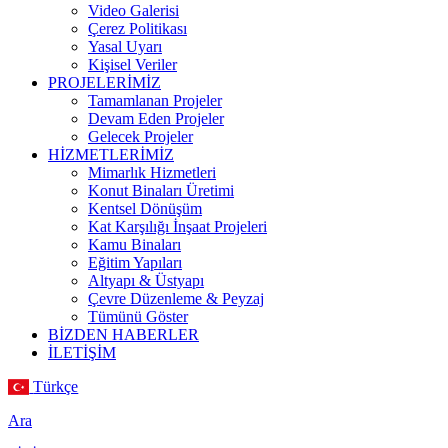
Video Galerisi
Çerez Politikası
Yasal Uyarı
Kişisel Veriler
PROJELERİMİZ
Tamamlanan Projeler
Devam Eden Projeler
Gelecek Projeler
HİZMETLERİMİZ
Mimarlık Hizmetleri
Konut Binaları Üretimi
Kentsel Dönüşüm
Kat Karşılığı İnşaat Projeleri
Kamu Binaları
Eğitim Yapıları
Altyapı & Üstyapı
Çevre Düzenleme & Peyzaj
Tümünü Göster
BİZDEN HABERLER
İLETİŞİM
Türkçe
Ara